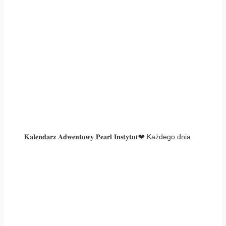
𝐊𝐚𝐥𝐞𝐧𝐝𝐚𝐫𝐳 𝐀𝐝𝐰𝐞𝐧𝐭𝐨𝐰𝐲 𝐏𝐞𝐚𝐫𝐥 𝐈𝐧𝐬𝐭𝐲𝐭𝐮𝐭❤ Każdego dnia