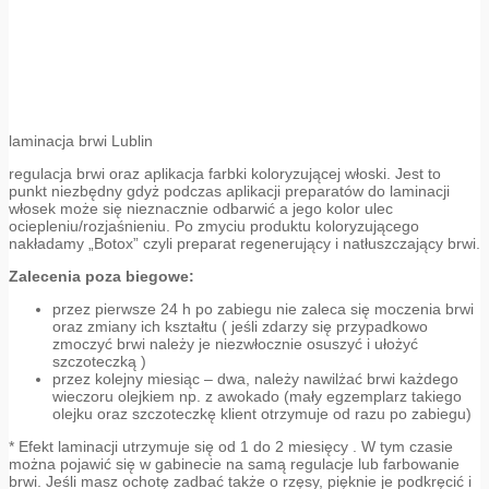
laminacja brwi Lublin
regulacja brwi oraz aplikacja farbki koloryzującej włoski. Jest to
punkt niezbędny gdyż podczas aplikacji preparatów do laminacji
włosek może się nieznacznie odbarwić a jego kolor ulec
ociepleniu/rozjaśnieniu. Po zmyciu produktu koloryzującego
nakładamy „Botox” czyli preparat regenerujący i natłuszczający brwi.
Zalecenia poza biegowe:
przez pierwsze 24 h po zabiegu nie zaleca się moczenia brwi
oraz zmiany ich kształtu ( jeśli zdarzy się przypadkowo
zmoczyć brwi należy je niezwłocznie osuszyć i ułożyć
szczoteczką )
przez kolejny miesiąc – dwa, należy nawilżać brwi każdego
wieczoru olejkiem np. z awokado (mały egzemplarz takiego
olejku oraz szczoteczkę klient otrzymuje od razu po zabiegu)
* Efekt laminacji utrzymuje się od 1 do 2 miesięcy . W tym czasie
można pojawić się w gabinecie na samą regulacje lub farbowanie
brwi. Jeśli masz ochotę zadbać także o rzęsy, pięknie je podkręcić i