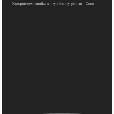
𝐊𝐨𝐦𝐩𝐮𝐭𝐞𝐫𝐨𝐰𝐚 𝐚𝐧𝐚𝐥𝐢𝐳𝐚 𝐬𝐤𝐨́𝐫𝐲 𝐳 𝐛𝐞𝐚𝐮𝐭𝐲 𝐩𝐥𝐚𝐧𝐞𝐦 - Cena