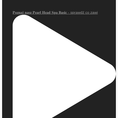
𝐏𝐨𝐳𝐧𝐚𝐣 𝐧𝐚𝐬𝐳 𝐏𝐞𝐚𝐫𝐥 𝐇𝐞𝐚𝐝 𝐒𝐩𝐚 𝐁𝐚𝐬𝐢𝐜 - sprawdź co zawi