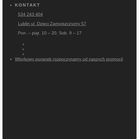
KONTAKT
534 243 404
Lublin ul. Dzieci Zamojszczyzny 57
Pon. – piąt. 10 – 20, Sob. 9 – 17
Wtorkowy poranek rozpoczynamy od naszych promocji