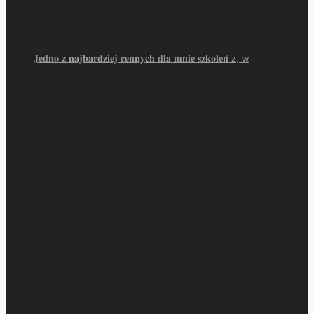
𝐉𝐞𝐝𝐧𝐨 𝐳 𝐧𝐚𝐣𝐛𝐚𝐫𝐝𝐳𝐢𝐞𝐣 𝐜𝐞𝐧𝐧𝐲𝐜𝐡 𝐝𝐥𝐚 𝐦𝐧𝐢𝐞 𝐬𝐳𝐤𝐨𝐥𝐞𝐧́ z, w