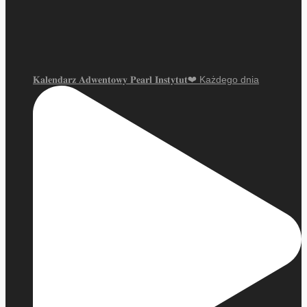
𝐊𝐚𝐥𝐞𝐧𝐝𝐚𝐫𝐳 𝐀𝐝𝐰𝐞𝐧𝐭𝐨𝐰𝐲 𝐏𝐞𝐚𝐫𝐥 𝐈𝐧𝐬𝐭𝐲𝐭𝐮𝐭❤ Każdego dnia