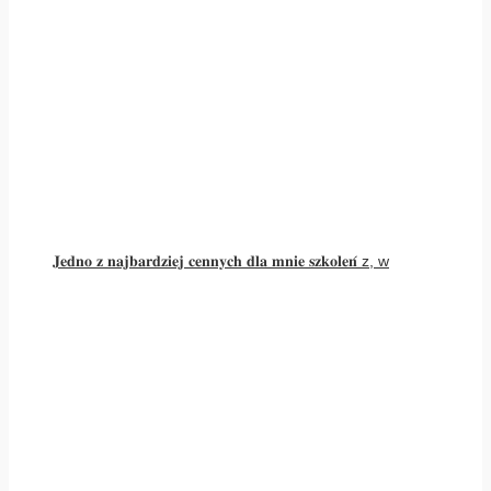
𝐉𝐞𝐝𝐧𝐨 𝐳 𝐧𝐚𝐣𝐛𝐚𝐫𝐝𝐳𝐢𝐞𝐣 𝐜𝐞𝐧𝐧𝐲𝐜𝐡 𝐝𝐥𝐚 𝐦𝐧𝐢𝐞 𝐬𝐳𝐤𝐨𝐥𝐞𝐧́ z, w