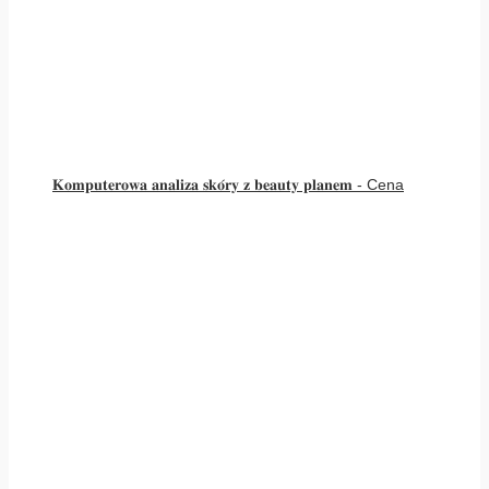
𝐊𝐨𝐦𝐩𝐮𝐭𝐞𝐫𝐨𝐰𝐚 𝐚𝐧𝐚𝐥𝐢𝐳𝐚 𝐬𝐤𝐨́𝐫𝐲 𝐳 𝐛𝐞𝐚𝐮𝐭𝐲 𝐩𝐥𝐚𝐧𝐞𝐦 - Cena