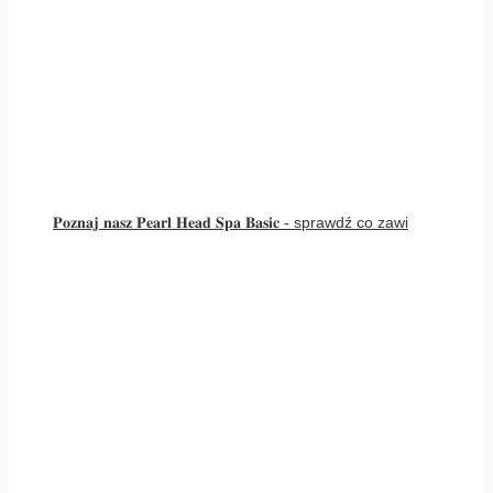
𝐏𝐨𝐳𝐧𝐚𝐣 𝐧𝐚𝐬𝐳 𝐏𝐞𝐚𝐫𝐥 𝐇𝐞𝐚𝐝 𝐒𝐩𝐚 𝐁𝐚𝐬𝐢𝐜 - sprawdź co zawi