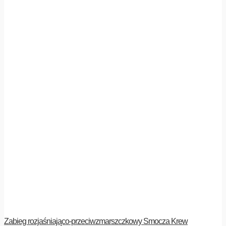
Zabieg rozjaśniająco-przeciwzmarszczkowy Smocza Krew