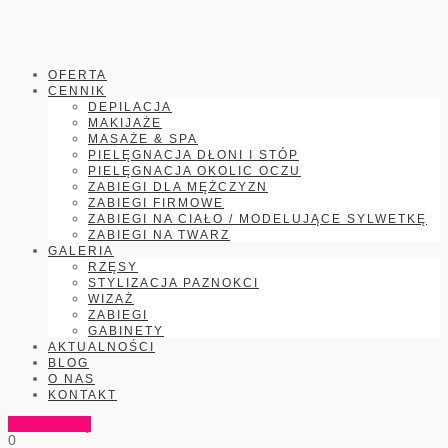
OFERTA
CENNIK
DEPILACJA
MAKIJAŻE
MASAŻE & SPA
PIELĘGNACJA DŁONI I STÓP
PIELĘGNACJA OKOLIC OCZU
ZABIEGI DLA MĘŻCZYZN
ZABIEGI FIRMOWE
ZABIEGI NA CIAŁO / MODELUJĄCE SYLWETKĘ
ZABIEGI NA TWARZ
GALERIA
RZĘSY
STYLIZACJA PAZNOKCI
WIZAŻ
ZABIEGI
GABINETY
AKTUALNOŚCI
BLOG
O NAS
KONTAKT
Umów wizytę
0